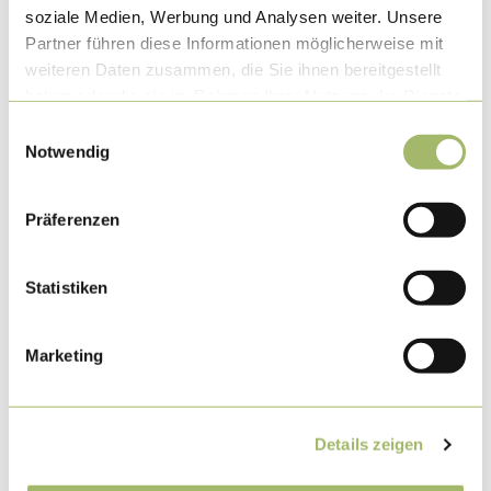
soziale Medien, Werbung und Analysen weiter. Unsere
Partner führen diese Informationen möglicherweise mit
KUNST & KULTUR
weiteren Daten zusammen, die Sie ihnen bereitgestellt
Kulturelle Vielfalt
haben oder die sie im Rahmen Ihrer Nutzung der Dienste
gesammelt haben.
Einwilligungsauswahl
Notwendig
© Südpfalz-Tourismus Verbandsgemeinde Rülzheim e.V., Carina Franck
Präferenzen
Statistiken
Marketing
Details zeigen