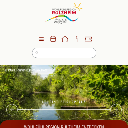
Direkt
zum
Inhalt
© Pfalz.Touristik, Dominik Ketz
GEHEIMTIPP SÜDPFALZ
WOHLFÜHLREGION RÜLZHEIM.ENTDECKEN